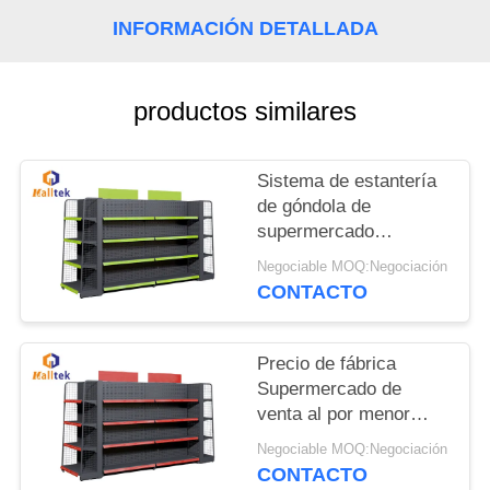
PIDA
INFORMACIÓN DETALLADA
UNA
CITA
productos similares
MAPA
DEL
Sistema de estantería
de góndola de
SITIO
supermercado
personalizado Estante
Negociable MOQ:Negociación
de góndola 5 capas
PRIVACY
CONTACTO
POLICY
Precio de fábrica
Supermercado de
venta al por menor
Sistema de estantería
Negociable MOQ:Negociación
de góndola Estante de
CONTACTO
góndola 5 capas