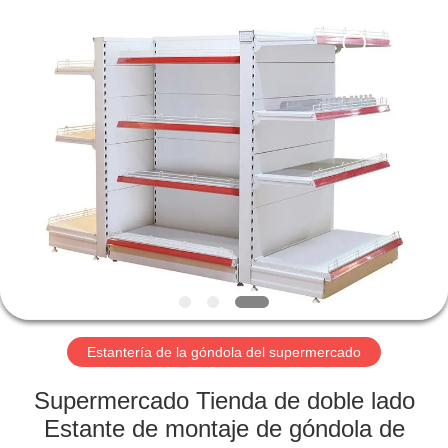
2026
Suzhou
Malltek
Supply
China
Co.,Ltd..
All
Rights
HOGAR
Reserved.
PRODUCTOS
VIDEOS
SOBRE
NOSOTROS
Estantería de la góndola del supermercado
VIAJE
Supermercado Tienda de doble lado
DE
Estante de montaje de góndola de