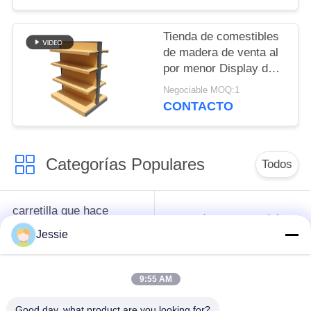
Tienda de comestibles
de madera de venta al
por menor Display de
metal de supermercado
Negociable MOQ:1
Estantes para el
CONTACTO
supermercado
Categorías Populares
Todos
carretilla que hace
cesta de compras del
compras del
supermercado
Jessie
supermercado
9:55 AM
Jaulas de
Trolley de logística
almacenamiento de
Good day, what product are you looking for?