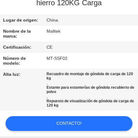
LA
hierro 120KG Carga
FÁBRICA
Lugar de origen:
China.
CONTROL
Nombre de la
Malltek
marca:
DE
Certificación:
CE
CALIDAD
Número de
MT-SSF02
modelo:
ÉNTRENOS
Alta luz:
Recuadro de montaje de góndola de carga de 120
kg
EN
,
Estante para estanterías de góndola recubierto de
CONTACTO
polvo
,
CON
Repuesto de visualización de góndola de carga de
120 kg
NOTICIAS
CONTACTO!