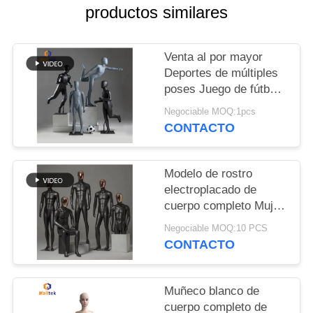
PIDA
productos similares
UNA
CITA
Venta al por mayor
Deportes de múltiples
poses Juego de fútbol
MAPA
Niños maniquíes Uso
Negociable MOQ:1pcs
DEL
de cuerpo completo en
CONTACTO
la ventana de la tienda
SITIO
Modelo de rostro
PRIVACY
electroplacado de
POLICY
cuerpo completo Mujer
maniquí de fibra de
Negociable MOQ:10 PCS
vidrio con cabeza
CONTACTO
Muñeco blanco de
cuerpo completo de