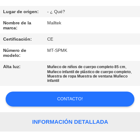
LA
FÁBRICA
Lugar de origen:
- ¿ Qué?
Nombre de la
Malltek
marca:
CONTROL
Certificación:
CE
DE
Número de
MT-SPMK
CALIDAD
modelo:
Alta luz:
,
Muñeco de niños de cuerpo completo 85 cm
ÉNTRENOS
,
Muñeco infantil de plástico de cuerpo completo
Muestra de ropa Muestra de ventana Muñeco
EN
infantil
CONTACTO
CONTACTO!
CON
NOTICIAS
INFORMACIÓN DETALLADA