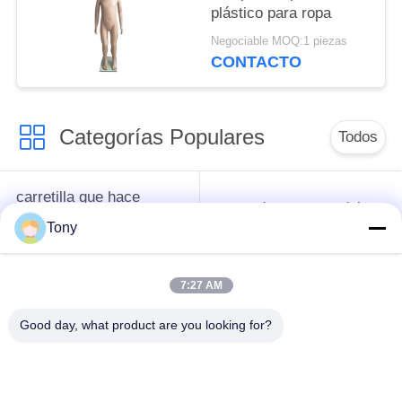
plástico para ropa
Negociable MOQ:1 piezas
CONTACTO
Categorías Populares
Todos
carretilla que hace
cesta de compras del
compras del
supermercado
Tony
supermercado
7:27 AM
Jaulas de
Trolley de logística
almacenamiento de
Good day, what product are you looking for?
malla de alambre
estantería de la
Carretilla del equipaje