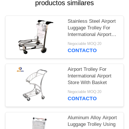
PIDA
productos similares
UNA
CITA
Stainless Steel Airport
Luggage Trolley For
Intermational Airport
MAPA
Using With Double
Negociable MOQ:20
DEL
Layer
CONTACTO
SITIO
Airport Trolley For
PRIVACY
Intermational Airport
Store With Basket
POLICY
Negociable MOQ:20
CONTACTO
Aluminum Alloy Airport
Luggage Trolley Using