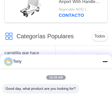
Airport With Handle
Released Brake
Negociable MOQ:1
CONTACTO
Categorías Populares
Todos
carretilla que hace
cesta de compras del
compras del
supermercado
Tony
supermercado
10:39 AM
Jaulas de
Trolley de logística
almacenamiento de
Good day, what product are you looking for?
malla de alambre
estantería de la
Carretilla del equipaje
góndola del