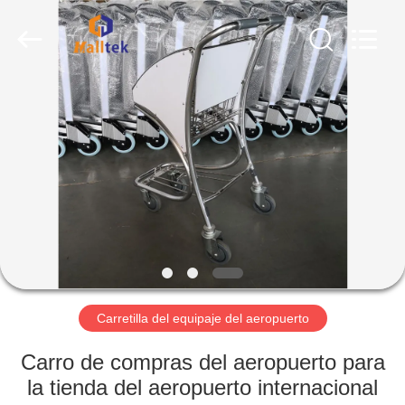
2026
Suzhou
Malltek
Supply
China
Co.,Ltd..
All
Rights
HOGAR
Reserved.
PRODUCTOS
VIDEOS
SOBRE
NOSOTROS
Carretilla del equipaje del aeropuerto
VIAJE
Carro de compras del aeropuerto para
DE
la tienda del aeropuerto internacional