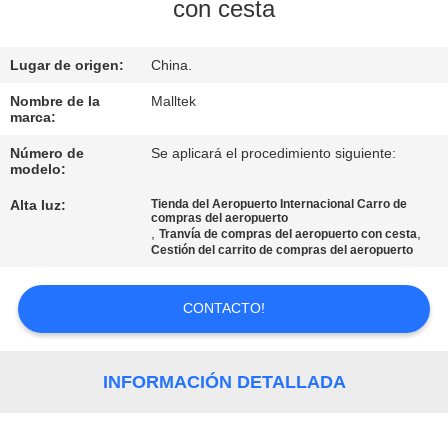
LA
con cesta
FÁBRICA
Lugar de origen:
China.
CONTROL
Nombre de la
Malltek
marca:
DE
Número de
Se aplicará el procedimiento siguiente:
CALIDAD
modelo:
Alta luz:
Tienda del Aeropuerto Internacional Carro de
compras del aeropuerto
ÉNTRENOS
,
,
Tranvía de compras del aeropuerto con cesta
Cestión del carrito de compras del aeropuerto
EN
CONTACTO
CONTACTO!
CON
INFORMACIÓN DETALLADA
NOTICIAS