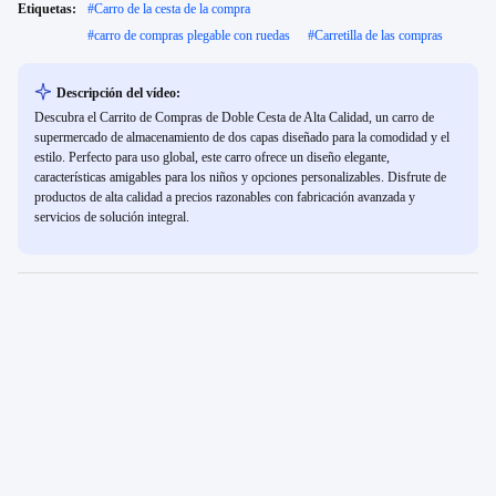
Etiquetas:
#
Carro de la cesta de la compra
#
carro de compras plegable con ruedas
#
Carretilla de las compras
Descripción del vídeo:
Descubra el Carrito de Compras de Doble Cesta de Alta Calidad, un carro de
supermercado de almacenamiento de dos capas diseñado para la comodidad y el
estilo. Perfecto para uso global, este carro ofrece un diseño elegante,
características amigables para los niños y opciones personalizables. Disfrute de
productos de alta calidad a precios razonables con fabricación avanzada y
servicios de solución integral.